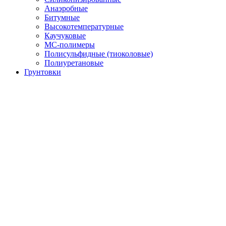
Анаэробные
Битумные
Высокотемпературные
Каучуковые
МС-полимеры
Полисульфидные (тиоколовые)
Полиуретановые
Грунтовки