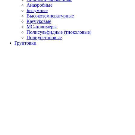
Анаэробные
Битумные
Высокотемпературные
Каучуковые
МС-полимеры
Полисульфидные (тиоколовые)
Полиуретановые
Грунтовки