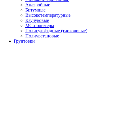
Анаэробные
Битумные
Высокотемпературные
Каучуковые
МС-полимеры
Полисульфидные (тиоколовые)
Полиуретановые
Грунтовки