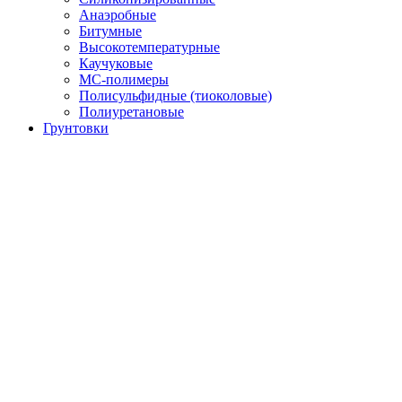
Анаэробные
Битумные
Высокотемпературные
Каучуковые
МС-полимеры
Полисульфидные (тиоколовые)
Полиуретановые
Грунтовки