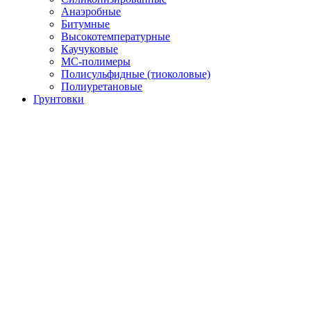
Анаэробные
Битумные
Высокотемпературные
Каучуковые
МС-полимеры
Полисульфидные (тиоколовые)
Полиуретановые
Грунтовки