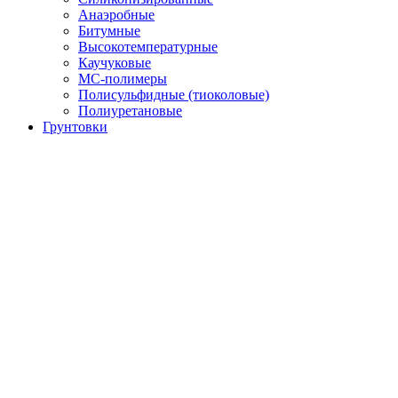
Анаэробные
Битумные
Высокотемпературные
Каучуковые
МС-полимеры
Полисульфидные (тиоколовые)
Полиуретановые
Грунтовки