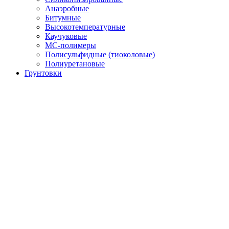
Анаэробные
Битумные
Высокотемпературные
Каучуковые
МС-полимеры
Полисульфидные (тиоколовые)
Полиуретановые
Грунтовки