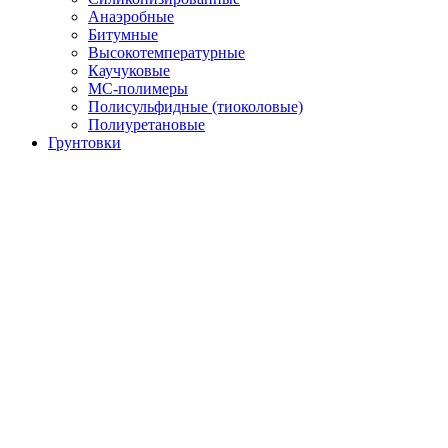
Анаэробные
Битумные
Высокотемпературные
Каучуковые
МС-полимеры
Полисульфидные (тиоколовые)
Полиуретановые
Грунтовки