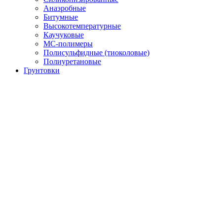
Анаэробные
Битумные
Высокотемпературные
Каучуковые
МС-полимеры
Полисульфидные (тиоколовые)
Полиуретановые
Грунтовки