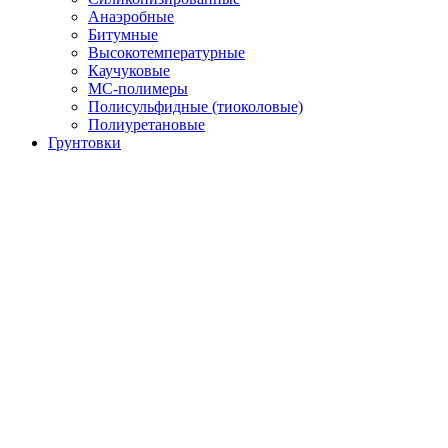
Анаэробные
Битумные
Высокотемпературные
Каучуковые
МС-полимеры
Полисульфидные (тиоколовые)
Полиуретановые
Грунтовки