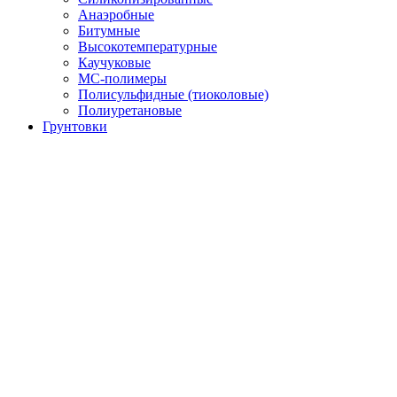
Анаэробные
Битумные
Высокотемпературные
Каучуковые
МС-полимеры
Полисульфидные (тиоколовые)
Полиуретановые
Грунтовки