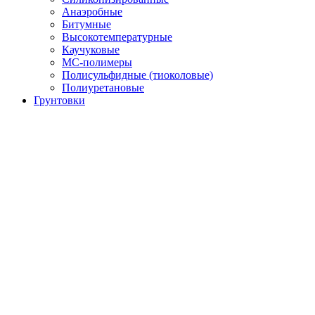
Анаэробные
Битумные
Высокотемпературные
Каучуковые
МС-полимеры
Полисульфидные (тиоколовые)
Полиуретановые
Грунтовки