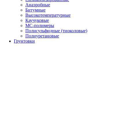
Анаэробные
Битумные
Высокотемпературные
Каучуковые
МС-полимеры
Полисульфидные (тиоколовые)
Полиуретановые
Грунтовки