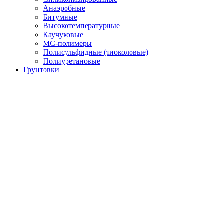
Анаэробные
Битумные
Высокотемпературные
Каучуковые
МС-полимеры
Полисульфидные (тиоколовые)
Полиуретановые
Грунтовки