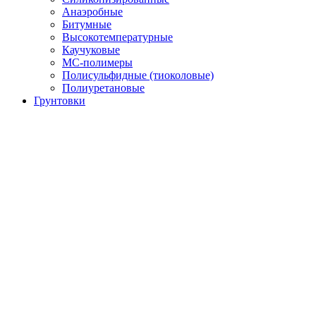
Анаэробные
Битумные
Высокотемпературные
Каучуковые
МС-полимеры
Полисульфидные (тиоколовые)
Полиуретановые
Грунтовки