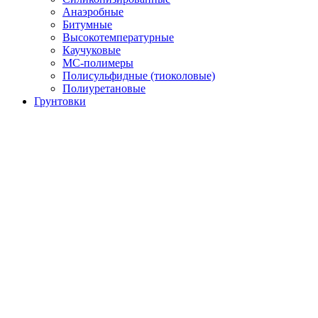
Анаэробные
Битумные
Высокотемпературные
Каучуковые
МС-полимеры
Полисульфидные (тиоколовые)
Полиуретановые
Грунтовки