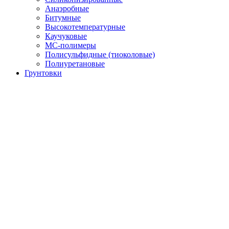
Анаэробные
Битумные
Высокотемпературные
Каучуковые
МС-полимеры
Полисульфидные (тиоколовые)
Полиуретановые
Грунтовки