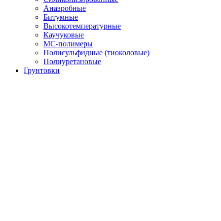
Анаэробные
Битумные
Высокотемпературные
Каучуковые
МС-полимеры
Полисульфидные (тиоколовые)
Полиуретановые
Грунтовки