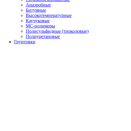
Анаэробные
Битумные
Высокотемпературные
Каучуковые
МС-полимеры
Полисульфидные (тиоколовые)
Полиуретановые
Грунтовки