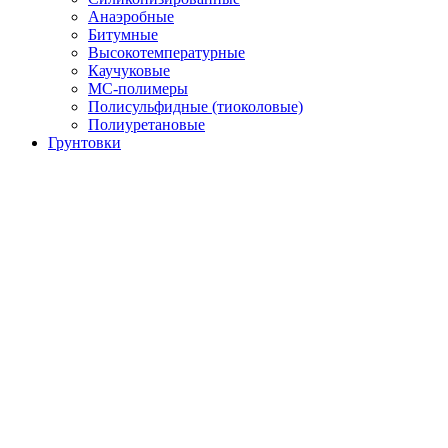
Анаэробные
Битумные
Высокотемпературные
Каучуковые
МС-полимеры
Полисульфидные (тиоколовые)
Полиуретановые
Грунтовки