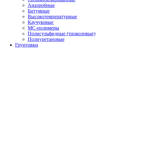
Анаэробные
Битумные
Высокотемпературные
Каучуковые
МС-полимеры
Полисульфидные (тиоколовые)
Полиуретановые
Грунтовки