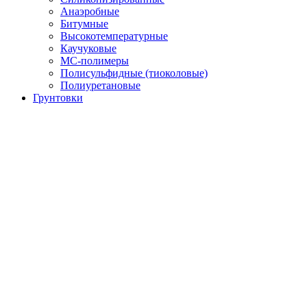
Анаэробные
Битумные
Высокотемпературные
Каучуковые
МС-полимеры
Полисульфидные (тиоколовые)
Полиуретановые
Грунтовки