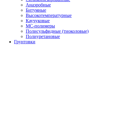
Анаэробные
Битумные
Высокотемпературные
Каучуковые
МС-полимеры
Полисульфидные (тиоколовые)
Полиуретановые
Грунтовки