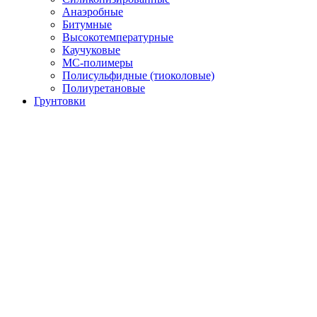
Анаэробные
Битумные
Высокотемпературные
Каучуковые
МС-полимеры
Полисульфидные (тиоколовые)
Полиуретановые
Грунтовки