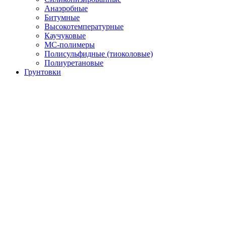
Анаэробные
Битумные
Высокотемпературные
Каучуковые
МС-полимеры
Полисульфидные (тиоколовые)
Полиуретановые
Грунтовки