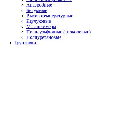
Анаэробные
Битумные
Высокотемпературные
Каучуковые
МС-полимеры
Полисульфидные (тиоколовые)
Полиуретановые
Грунтовки