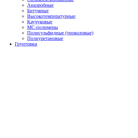
Анаэробные
Битумные
Высокотемпературные
Каучуковые
МС-полимеры
Полисульфидные (тиоколовые)
Полиуретановые
Грунтовки