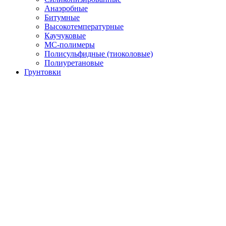
Анаэробные
Битумные
Высокотемпературные
Каучуковые
МС-полимеры
Полисульфидные (тиоколовые)
Полиуретановые
Грунтовки