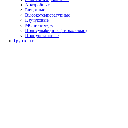
Анаэробные
Битумные
Высокотемпературные
Каучуковые
МС-полимеры
Полисульфидные (тиоколовые)
Полиуретановые
Грунтовки