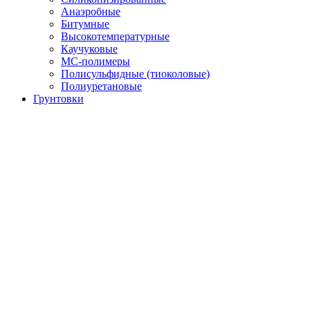
Анаэробные
Битумные
Высокотемпературные
Каучуковые
МС-полимеры
Полисульфидные (тиоколовые)
Полиуретановые
Грунтовки