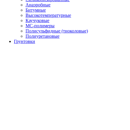
Анаэробные
Битумные
Высокотемпературные
Каучуковые
МС-полимеры
Полисульфидные (тиоколовые)
Полиуретановые
Грунтовки