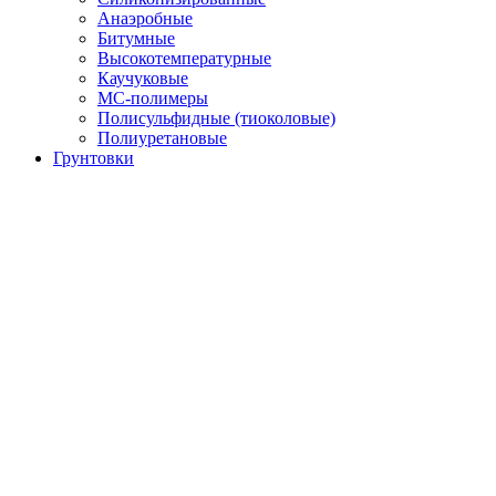
Анаэробные
Битумные
Высокотемпературные
Каучуковые
МС-полимеры
Полисульфидные (тиоколовые)
Полиуретановые
Грунтовки