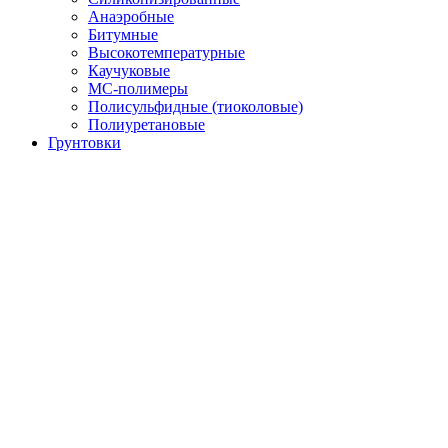
Анаэробные
Битумные
Высокотемпературные
Каучуковые
МС-полимеры
Полисульфидные (тиоколовые)
Полиуретановые
Грунтовки