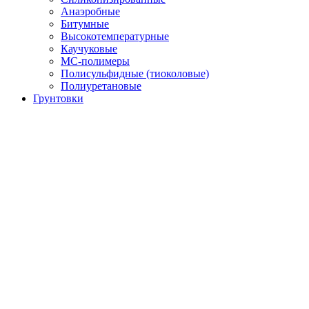
Анаэробные
Битумные
Высокотемпературные
Каучуковые
МС-полимеры
Полисульфидные (тиоколовые)
Полиуретановые
Грунтовки