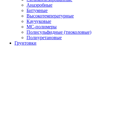
Анаэробные
Битумные
Высокотемпературные
Каучуковые
МС-полимеры
Полисульфидные (тиоколовые)
Полиуретановые
Грунтовки