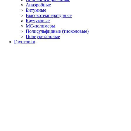
Анаэробные
Битумные
Высокотемпературные
Каучуковые
МС-полимеры
Полисульфидные (тиоколовые)
Полиуретановые
Грунтовки