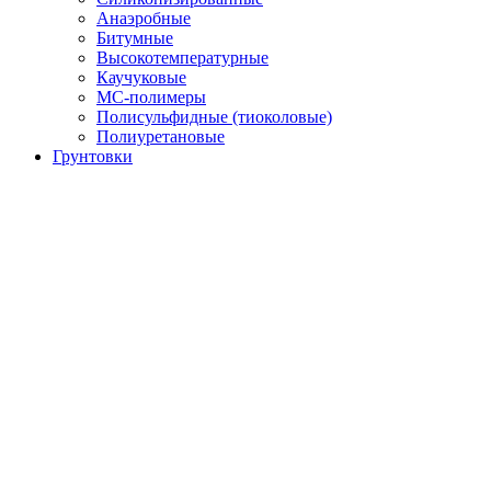
Анаэробные
Битумные
Высокотемпературные
Каучуковые
МС-полимеры
Полисульфидные (тиоколовые)
Полиуретановые
Грунтовки