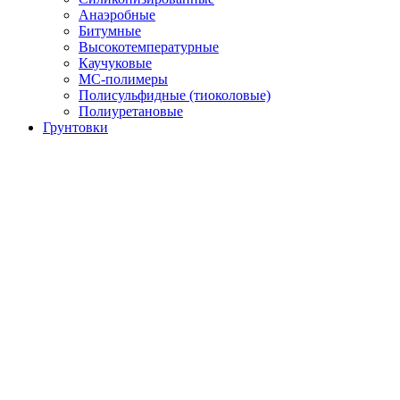
Анаэробные
Битумные
Высокотемпературные
Каучуковые
МС-полимеры
Полисульфидные (тиоколовые)
Полиуретановые
Грунтовки