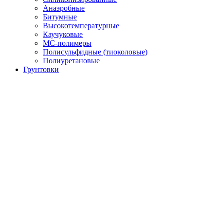
Анаэробные
Битумные
Высокотемпературные
Каучуковые
МС-полимеры
Полисульфидные (тиоколовые)
Полиуретановые
Грунтовки