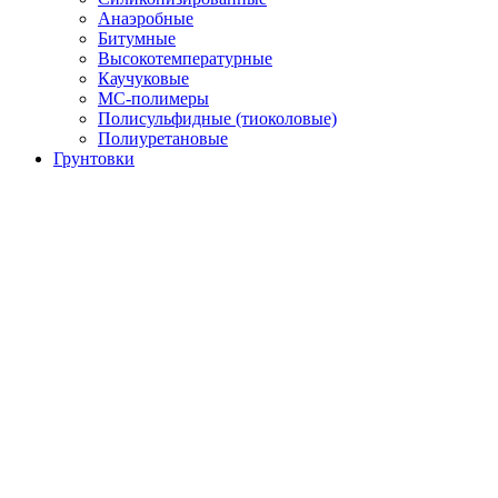
Анаэробные
Битумные
Высокотемпературные
Каучуковые
МС-полимеры
Полисульфидные (тиоколовые)
Полиуретановые
Грунтовки