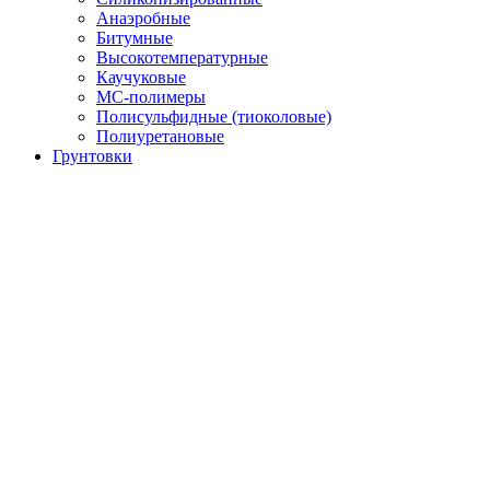
Анаэробные
Битумные
Высокотемпературные
Каучуковые
МС-полимеры
Полисульфидные (тиоколовые)
Полиуретановые
Грунтовки