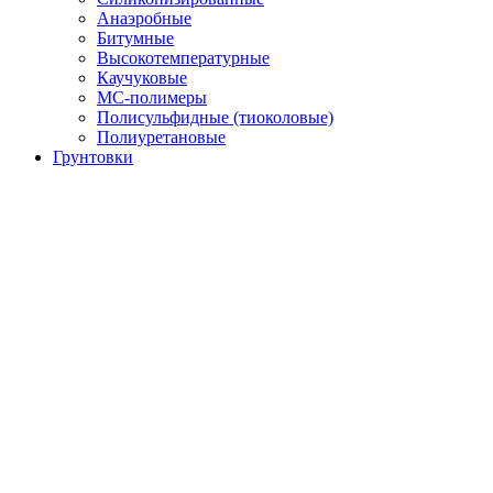
Анаэробные
Битумные
Высокотемпературные
Каучуковые
МС-полимеры
Полисульфидные (тиоколовые)
Полиуретановые
Грунтовки