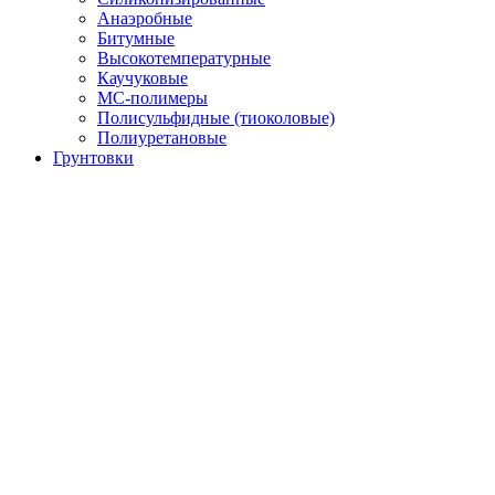
Анаэробные
Битумные
Высокотемпературные
Каучуковые
МС-полимеры
Полисульфидные (тиоколовые)
Полиуретановые
Грунтовки