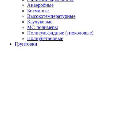
Анаэробные
Битумные
Высокотемпературные
Каучуковые
МС-полимеры
Полисульфидные (тиоколовые)
Полиуретановые
Грунтовки