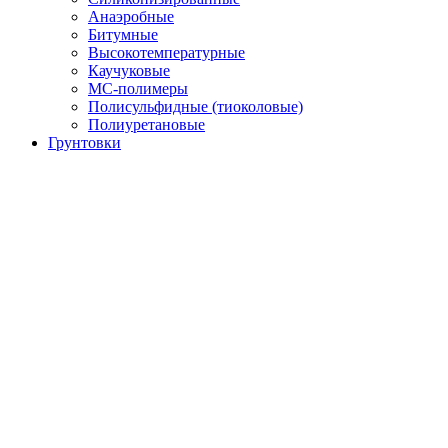
Анаэробные
Битумные
Высокотемпературные
Каучуковые
МС-полимеры
Полисульфидные (тиоколовые)
Полиуретановые
Грунтовки