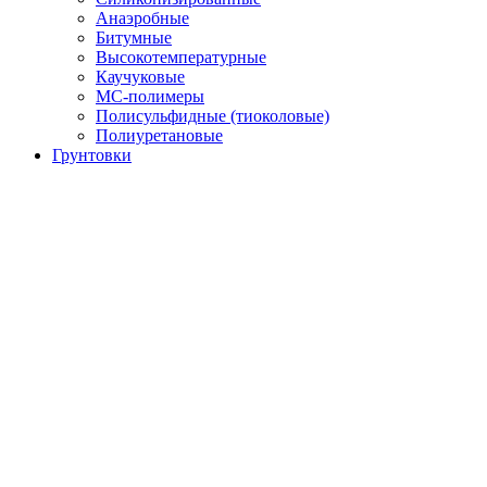
Анаэробные
Битумные
Высокотемпературные
Каучуковые
МС-полимеры
Полисульфидные (тиоколовые)
Полиуретановые
Грунтовки