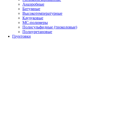
Анаэробные
Битумные
Высокотемпературные
Каучуковые
МС-полимеры
Полисульфидные (тиоколовые)
Полиуретановые
Грунтовки